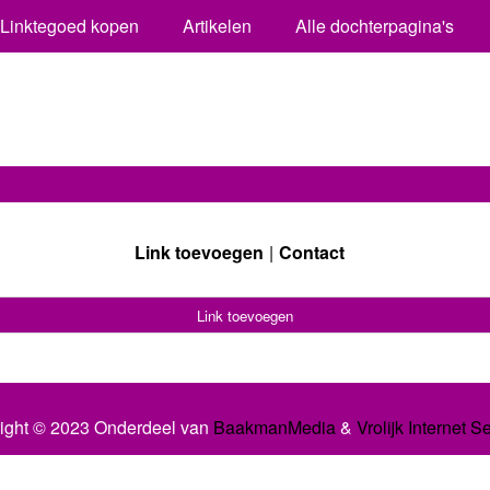
Linktegoed kopen
Artikelen
Alle dochterpagina's
Link toevoegen
Contact
Link toevoegen
ight © 2023 Onderdeel van
BaakmanMedia
&
Vrolijk Internet S